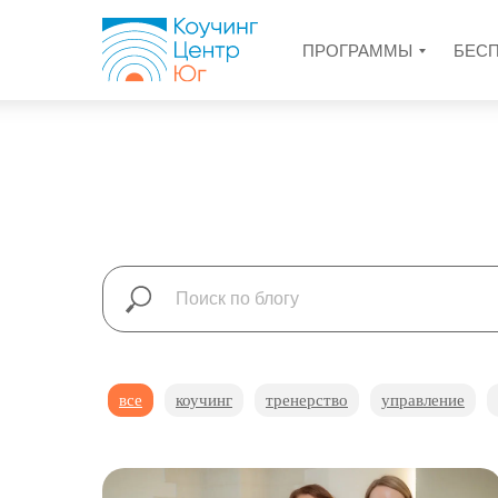
ПРОГРАММЫ
БЕС
все
коучинг
тренерство
управление