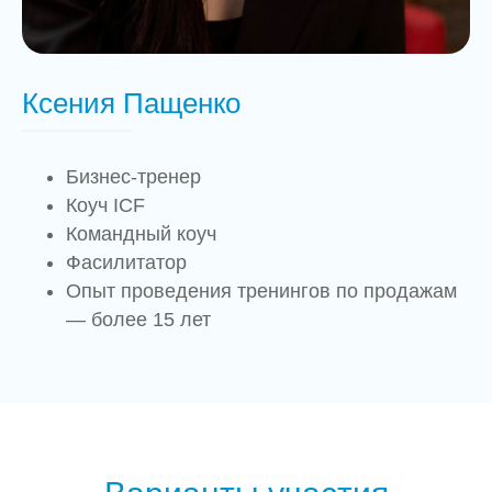
ОСТАВИТЬ ЗАЯВКУ
Ксения Пащенко
Нажимая на кнопку «Оставить
заявку», принимаю условия
Бизнес-тренер
пользовательского соглашения
и
политики обработки персональных
Коуч ІСF
данных
Командный коуч
Фасилитатор
Опыт проведения тренингов по продажам
— более 15 лет
Остались вопросы?