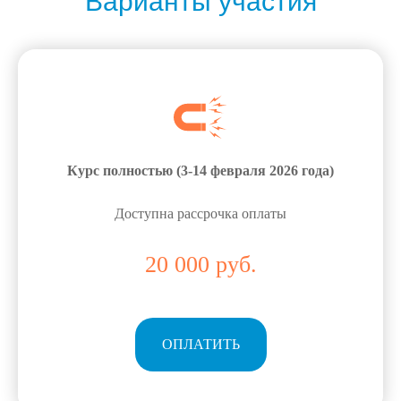
Варианты участия
Задайте их куратору
центра Евгении
Кочневой
НАПИСАТЬ В TELEGRAM
Курс полностью (
3-14 февраля
2026 года)
НАПИСАТЬ В WHATSAPP
Доступна рассрочка оплаты
20 000 руб.
ОПЛАТИТЬ