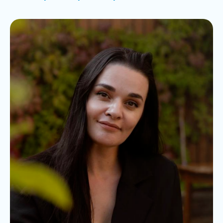
ПРЕДВАРИТЕЛЬНАЯ
РЕГИСТРАЦИЯ
Если вы хотите обучиться на
тренинге, пожалуйста, заполните
и отправьте форму ниже. Мы
свяжемся с Вами!
Имя *
Фамилия *
Email *
+7