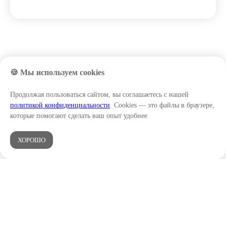
Главная
/
Бесплатные мероприятия и материалы
/
🍪 Мы используем cookies
Тест «Подходит ли вам профессия бизнес-тренер?»
Продолжая пользоваться сайтом, вы соглашаетесь с нашей
политикой конфиденциальности
. Cookies — это файлы в браузере,
которые помогают сделать ваш опыт удобнее
НАШ TELEGRAM-КАНАЛ
ХОРОШО
НАШ КАНАЛ В MAX
НАПРАВЛЕНИЯ
ОБУЧЕНИЯ