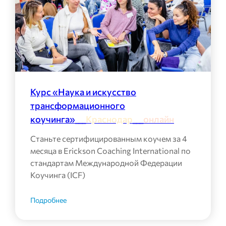
Курс «Наука и искусство
трансформационного
коучинга»___
Краснодар
___
онлайн
Станьте сертифицированным коучем за 4
месяца в Erickson Coaching International по
стандартам Международной Федерации
Коучинга (ICF)
Подробнее