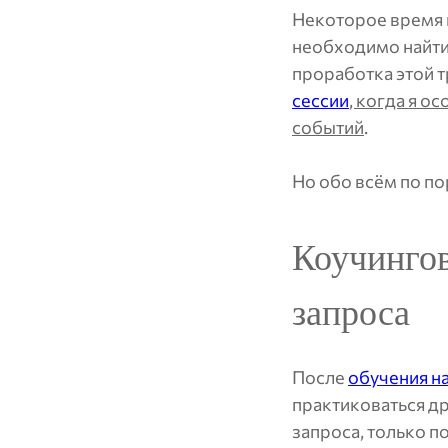
Некоторое время на
необходимо найти 
проработка этой 
сессии
, когда я о
событий
.
Но обо всём по по
Коучингов
запроса
После
обучения н
практиковаться др
запроса, только п