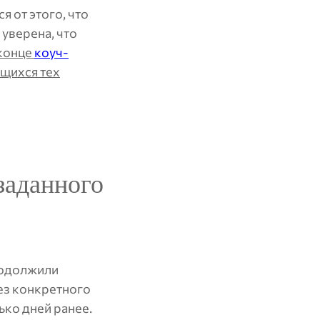
я от этого, что
уверена, что
 конце
коуч-
ющихся тех
заданного
родолжили
без конкретного
ько дней ранее.