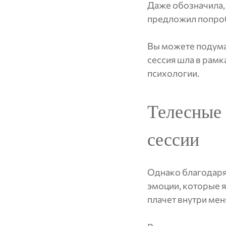
Даже обозначила, 
предложил попробо
Вы можете подумат
сессия шла в рамк
психологии.
Телесные 
сессии
Однако благодаря 
эмоции, которые я
плачет внутри меня