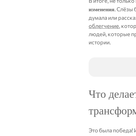
В итоге, не тольк
. Слёзы 
изменения
думала или расска
облегчение
, кото
людей, которые пр
истории.
Что делае
трансфор
Это была победа! 