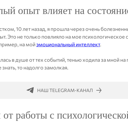
ый опыт влияет на состояни
тком, 10 лет назад, я прошла через очень болезненн
. Это не только повлияло на мое психологическое со
пример, на мой
эмоциональный интеллект
.
алась в душе от тех событий, тенью ходила за мной на
бе знать, то надолго замолкая.
НАШ TELEGRAM-КАНАЛ
от работы с психологическо