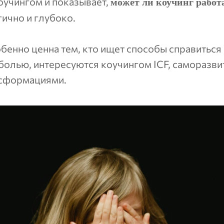
оучингом и показывает,
может ли коучинг работ
ично и глубоко.
обенно ценна тем, кто ищет способы справиться 
олью, интересуются коучингом ICF, саморазви
сформациями.