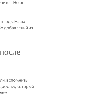
чится. Но он
.
Отнюдь. Наша
бо добавлений из
 после
ли, вспомнить
одростку, который
.
душе