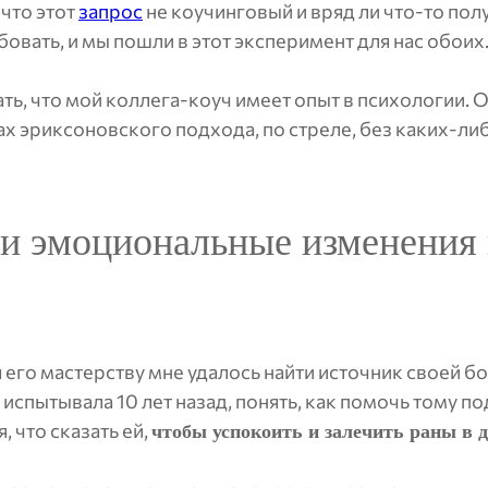
что этот
запрос
не коучинговый и вряд ли что-то полу
вать, и мы пошли в этот эксперимент для нас обоих
ь, что мой коллега-коуч имеет опыт в психологии. 
ах эриксоновского подхода, по стреле, без каких-ли
и эмоциональные изменения
его мастерству мне удалось найти источник своей бо
 испытывала 10 лет назад, понять, как помочь тому п
, что сказать ей,
чтобы успокоить и залечить раны в 