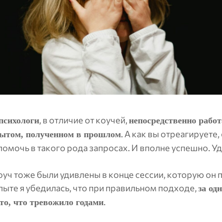
, в отличие от коучей,
психологи
непосредственно работ
. А как вы отреагируете, 
ытом, полученном в прошлом
помочь в такого рода запросах. И вполне успешно. У
оуч тоже были удивлены в конце сессии, которую он 
пыте я убедилась, что при правильном подходе,
за од
.
то, что тревожило годами