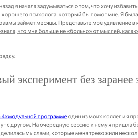
зад я начала задумываться о том, что хочу избавитьс
хорошего психолога, который бы помог мне. Я была 
травмы займет месяцы.
Представьте моё удивление в
сознала, что мне больше не «больно» от мыслей, каса
рядку.
ый эксперимент без заранее 
а 4хмодульной программе
один из моих коллег и я п
уг с другом. На очередную сессию к нему я пришла 
оделилась мыслями, которые меня тревожили нескол