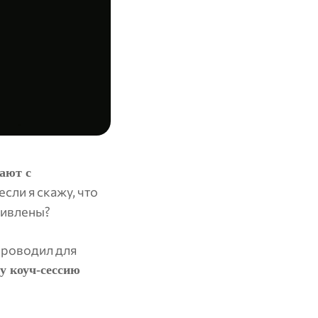
ают с
если я скажу, что
дивлены?
проводил для
ну коуч-сессию