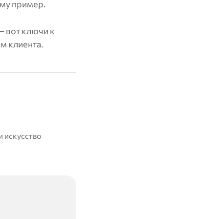
ому пример.
— вот ключи к
м клиента.
и искусство