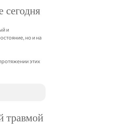
е сегодня
ый и
стояние, но и на
 протяжении этих
й травмой