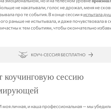
о на эмоциональном, но и на телесном уровне
произошл
больше не накатывали, голос не дрожал, меня не сков
зывала про те события. В конце сессии я
испытала ду
рого раньше не испытывала, и даже почувствовала в 
ичастны к тем событиям, чтобы окончательно избавит
КОУЧ-СЕССИЯ БЕСПЛАТНО
т коучинговую сессию
мирующей
И моя личная, и наша профессиональная — мы убедили