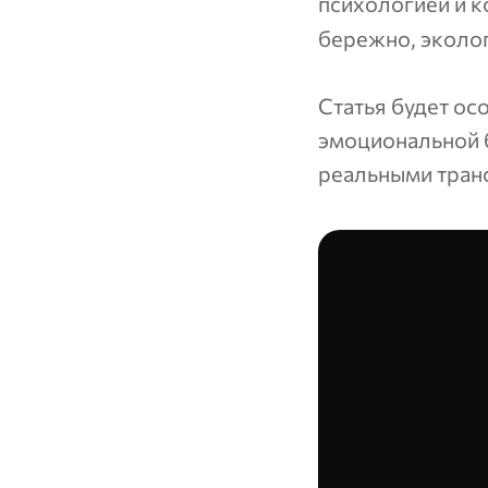
психологией и к
бережно, эколог
Статья будет ос
эмоциональной б
реальными тран