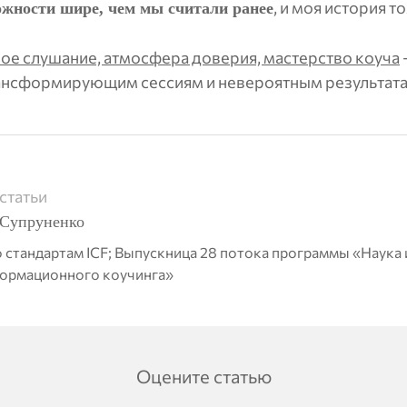
, и моя история т
жности шире, чем мы считали ранее
ое слушание, атмосфера доверия, мастерство коуча
ансформирующим сессиям и невероятным результата
статьи
Супруненко
о стандартам ICF; Выпускница 28 потока программы «Наука 
ормационного коучинга»
Оцените статью