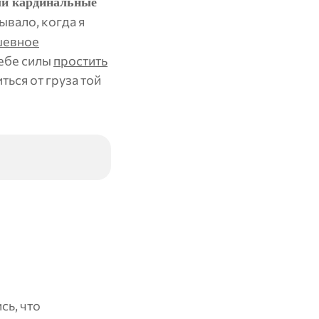
и кардинальные
ывало, когда я
шевное
себе силы
простить
ься от груза той
сь, что