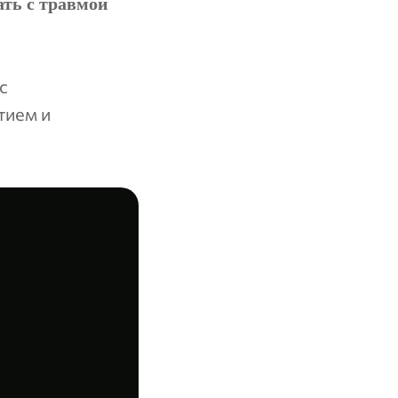
ать с травмой
с
тием и