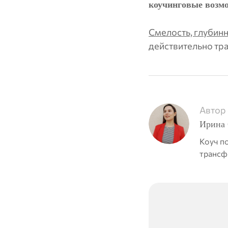
коучинговые возмо
Смелость, глубинн
действительно тр
Автор 
Ирина 
Коуч п
трансф