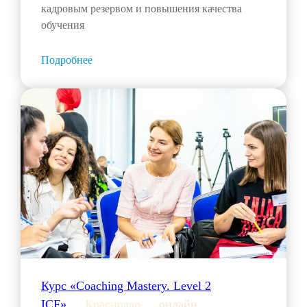
кадровым резервом и повышения качества
обучения
Подробнее
Курс «Coaching Mastery. Level 2
ICF»___
Краснодар
___
онлайн