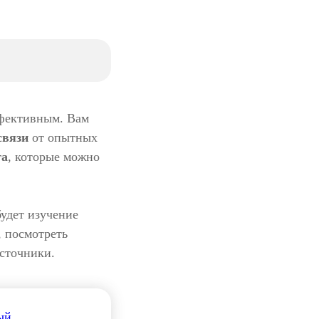
ффективным. Вам
связи
от опытных
га
, которые можно
будет изучение
, посмотреть
источники.
ый