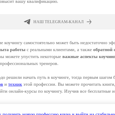
повысит вашу квалификацию.
НАШ TELEGRAM-КАНАЛ
ие коучингу самостоятельно может быть недостаточно э
пыта работы
с реальными клиентами, а также
обратной 
 вы можете упустить некоторые
важные аспекты коучин
 профессиональных тренеров.
рдо решили начать путь в коучинге, тогда первым шагом 
ов
и
техник
этой профессии. Вы можете прочитать книги
йти онлайн-курсы по коучингу. Изучив все бесплатные 
к получить новую профессию коуча и выйти на стабильн