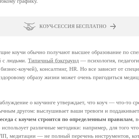
ибкому графику.
КОУЧ-СЕССИЯ БЕСПЛАТНО
ущие коучи обычно получают высшее образование по спе
й с людьми.
Типичный бэкграунд
— психология, педагоги
 бизнес-коучей), консалтинг, HR. Но все зависит от спе
 здоровому образу жизни может очень пригодиться меди
аблуждение о коучинге утверждает, что коуч — что-то с
ычным другом: выслушивает ваши тревоги и поддакивает
еседа с коучем строится по определенным правилам
, 
 использует различные методики: например, для того чт
НЛП, медитации — не полный перечень инструментов, ко