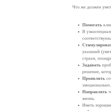
Что же должен умет
Помогать
кли
В узкоспециал
соответствующ
Стимулирова
указаний (уме
страхи, поощря
Задавать
проб
решение, кото
Проявлять
со
эмоционально.
Направлять
ч
жизнь.
Иметь хорошие