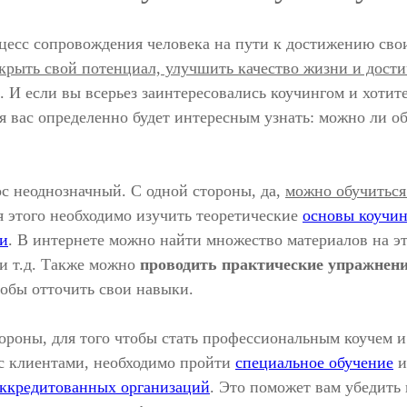
есс сопровождения человека на пути к достижению свои
крыть свой потенциал, улучшить качество жизни и дости
. И если вы всерьез заинтересовались коучингом и хотите
ля вас определенно будет интересным узнать: можно ли о
ос неоднозначный. С одной стороны, да,
можно обучиться
я этого необходимо изучить теоретические
основы коучин
и
. В интернете можно найти множество материалов на эт
 и т.д. Также можно
проводить практические упражнен
тобы отточить свои навыки.
тороны, для того чтобы стать профессиональным коучем и
 с клиентами, необходимо пройти
специальное обучение
ккредитованных организаций
. Это поможет вам убедить 