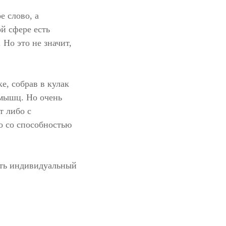
е слово, а
й сфере есть
Но это не значит,
е, собрав в кулак
 мышц. Но очень
т либо с
бо со способностью
ать индивидуальный