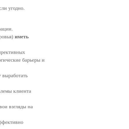
сли угодно.
зации.
оровья)
иметь
директивных
огические барьеры и
у выработать
блемы клиента
вои взгляды на
эффективно