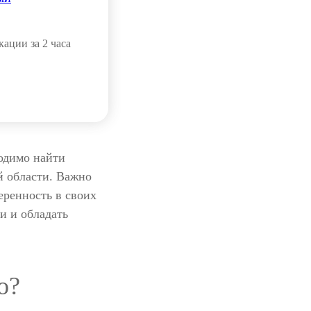
ации за 2 часа
ходимо найти
й области. Важно
еренность в своих
и и обладать
о?