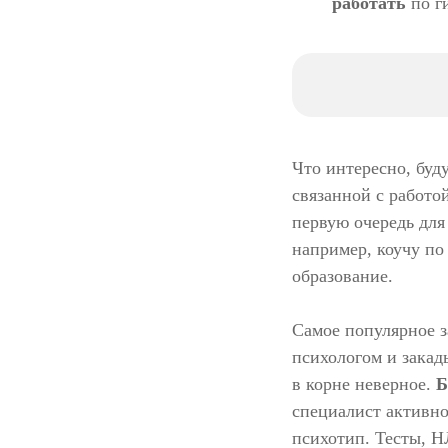
работать
по г
Что интересно, буд
связанной с работо
первую очередь для
например, коучу по
образование.
Самое популярное з
психологом и закад
в корне неверное.
Б
специалист активно
психотип. Тесты, 