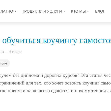
ПЛАТНО
ПРОДУКТЫ И УСЛУГИ
КТО МЫ
БЛОГ
обучиться коучингу самосто
ния — 6 минут
ющим
оучем без диплома и дорогих курсов? Эта статья че
раничений для тех, кто хочет освоить коучинг само
 где новички чаще всего сдаются, и почему теория л