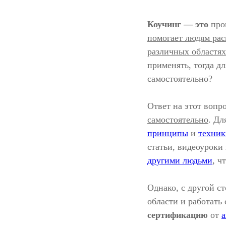
Коучинг — это
проц
помогает людям рас
различных областях
применять, тогда д
самостоятельно?
Ответ на этот вопр
самостоятельно
. Дл
принципы
и
техник
статьи, видеоуроки
другими людьми
, ч
Однако, с другой с
области и работать
сертификацию
от
а