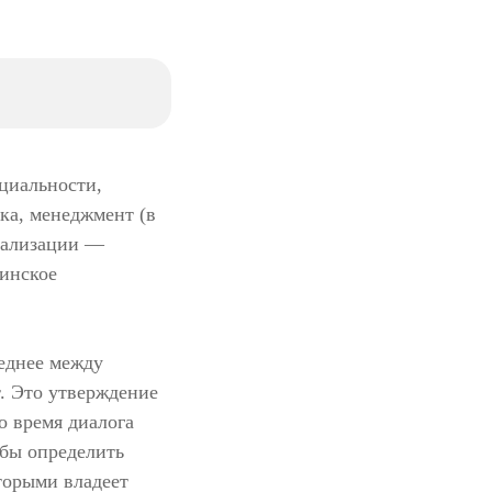
циальности,
ка, менеджмент (в
циализации —
цинское
реднее между
. Это утверждение
во время диалога
обы определить
торыми владеет