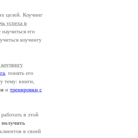
х целей. Коучинг
чь успеха в
 научиться его
бучиться коучингу
 коучингу
га
, понять его
у тему: книги,
ия
и
тренировки с
 работать в этой
и
получить
клиентов в своей