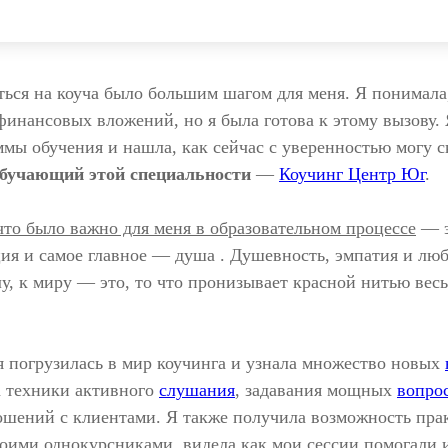
ься на коуча было большим шагом для меня. Я понимала,
финансовых вложений, но я была готова к этому вызову. 
мы обучения и нашла, как сейчас с уверенностью могу с
обучающий этой специальности
—
Коучинг Центр Юг
.
 что было важно для меня в образовательном процессе
— э
ия и самое главное — душа . Душевность, эмпатия и люб
лу, к миру — это, то что пронизывает красной нитью вес
я погрузилась в мир коучинга и узнала множество новых
а техники активного
слушания
, задавания мощных
вопро
шений с клиентами. Я также получила возможность прак
моими однокурсниками, видела как мои сессии помогали 