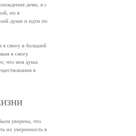
хождения демо, я с
ой, но в
воей души и идти по
м я смогу в большей
амым я смогу
т, что моя душа
существования в
жизни
была уверена, что
ть их уверенность в