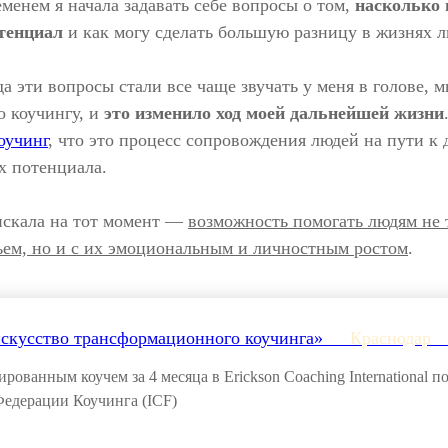
еменем я начала задавать себе вопросы о том,
насколько 
тенциал
и как могу сделать большую разницу в жизнях л
да эти вопросы стали все чаще звучать у меня в голове, 
о коучингу, и
это изменило ход моей дальнейшей жизни
оучинг
, что это процесс сопровождения людей на пути к
х потенциала.
 искала на тот момент —
возможность помогать людям не 
ьем, но и с их эмоциональным и личностным ростом
.
искусство трансформационного коучинга»___
Краснодар
_
рованным коучем за 4 месяца в Erickson Coaching International п
едерации Коучинга (ICF)