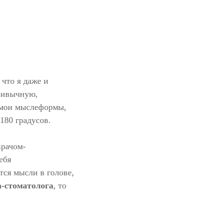
 что я даже и
привычную,
, мои мыслеформы,
180 градусов.
врачом-
ебя
тся мысли в голове,
а-стоматолога
, то