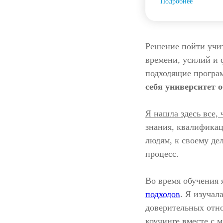
Подробнее
Решение пойти учит
времени, усилий и 
подходящие програм
себя университет 
Я нашла здесь все,
знания, квалификац
людям, к своему де
процесс.
Во время обучения 
подходов
. Я изучал
доверительных отно
коучинге вместе с 