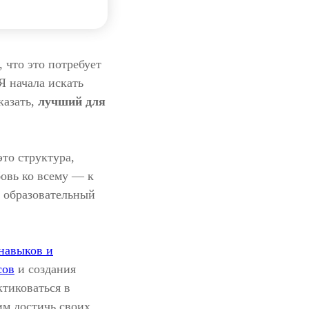
 что это потребует
Я начала искать
казать,
лучший для
то структура,
овь ко всему — к
ь образовательный
навыков и
сов
и создания
тиковаться в
им достичь своих