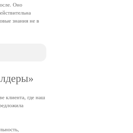
после. Оно
действительна
овые знания не в
олдеры»
ве клиента, где наш
предложила
льность,