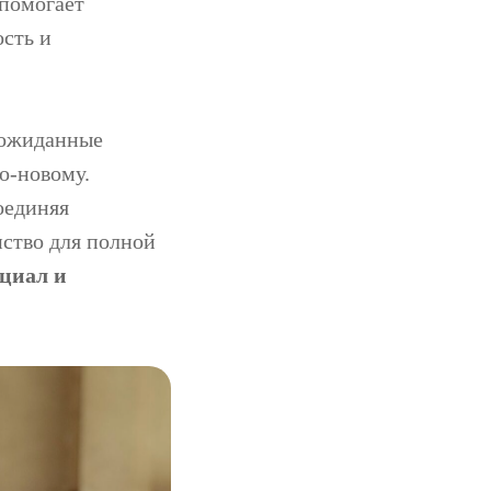
помогает
сть и
еожиданные
о-новому.
оединяя
нство для полной
нциал и