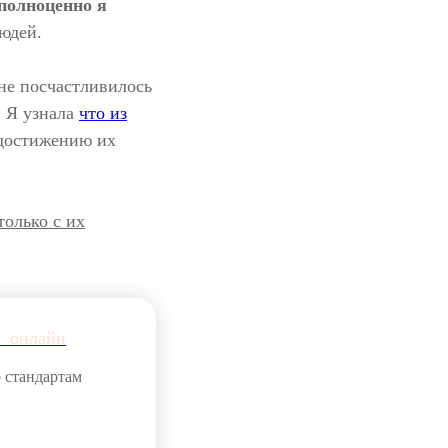
полноценно я
юдей.
мне посчастливилось
. Я узнала
что из
 достижению их
только с их
__
онлайн
о стандартам