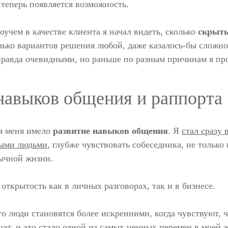
 теперь появляется возможность.
оучем в качестве клиента я начал видеть, сколько
скрыты
олько вариантов решения любой, даже казалось-бы сложно
равда очевидными, но раньше по разным причинам я про
навыков общения и раппорта
я меня имело
развитие навыков общения
. Я
стал сразу 
мыми людьми
, глубже чувствовать собеседника, не только
бычной жизни.
 открытость как в личных разговорах, так и в бизнесе.
то люди становятся более искренними, когда чувствуют, 
ат, и это стало одной из самых ценных перемен в моей 