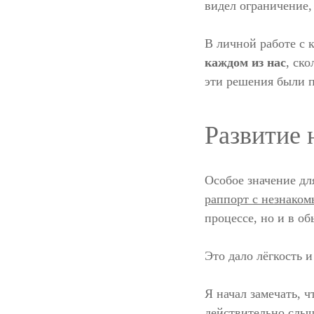
видел ограничение,
В личной работе с к
каждом из нас
, ск
эти решения были п
Развитие 
Особое значение дл
раппорт с незнако
процессе, но и в о
Это дало лёгкость и
Я начал замечать, ч
действительно слыш