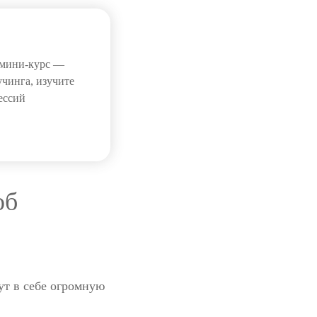
т мини-курс —
учинга, изучите
ессий
об
ут в себе огромную