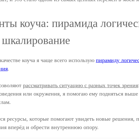
ты коуча: пирамида логичес
и шкалирование
 качестве коуча я чаще всего использую
пирамиду логиче
ния
.
позволяют
рассматривать ситуацию с разных точек зрения
поведения или окружения, я помогаю ему подняться выше
слам.
ся ресурсы, которые помогают увидеть новые решения, 
ия вперёд и обрести внутреннюю опору.