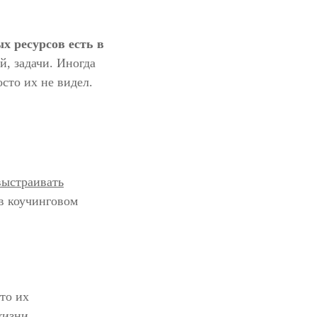
х ресурсов есть в
й, задачи. Иногда
сто их не видел.
выстраивать
 в коучинговом
что их
жизни.