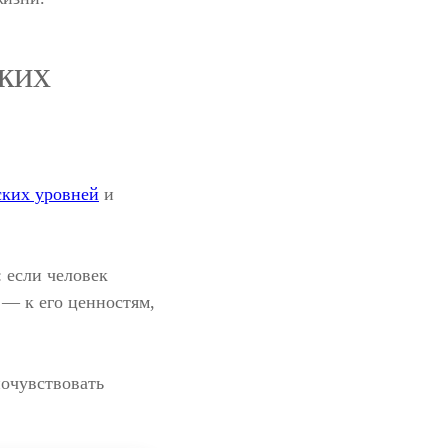
ких
ских уровней
и
: если человек
 — к его ценностям,
почувствовать