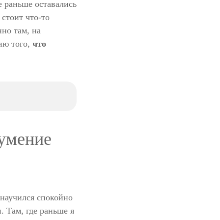
е раньше оставались
стоит что-то
нно там, на
ию того,
что
 умение
 научился спокойно
 Там, где раньше я