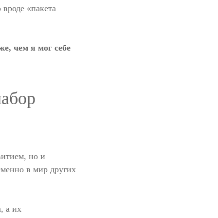
о вроде «пакета
е, чем я мог себе
набор
витием, но и
еменно в мир других
, а их