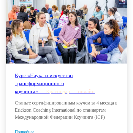
Курс «Наука и искусство
трансформационного
коучинга»___
Краснодар
___
онлайн
Станьте сертифицированным коучем за 4 месяца в
Erickson Coaching International по стандартам
Международной Федерации Коучинга (ICF)
Подробнее